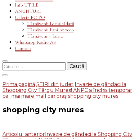
Info UTILE
ANUNȚURI
Galerie FOTO
Târnăveniul de altădată
Târnăveniul anilor 2000
Târnăveni – Iarna
Whatsapp Radio AS
Contact
Caută
după:
Prima pagină
ȘTIRI din județ
Invazie de gândaci la
Shopping City Târgu Mureș! ANPC a închis temporar
cel mai mare mall din oraș
shopping city mures
shopping city mures
Navigare
Articolul anterior
Invazie de gândaci la Shopping City