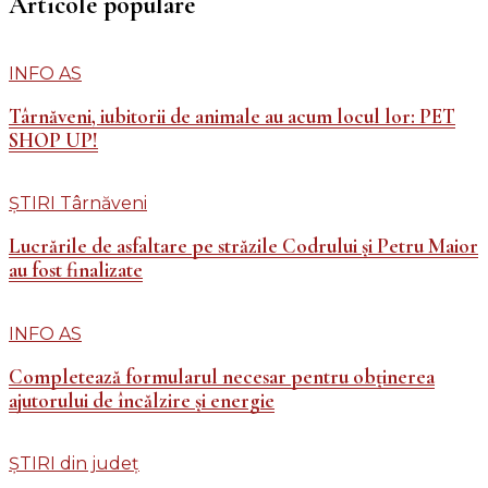
Articole populare
INFO AS
Târnăveni, iubitorii de animale au acum locul lor: PET
SHOP UP!
ȘTIRI Târnăveni
Lucrările de asfaltare pe străzile Codrului și Petru Maior
au fost finalizate
INFO AS
Completează formularul necesar pentru obținerea
ajutorului de încălzire și energie
ȘTIRI din județ