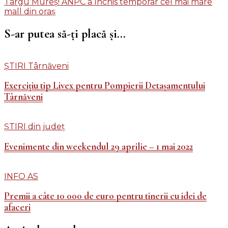
Târgu Mureș! ANPC a închis temporar cel mai mare
în
mall din oraș
articole
S-ar putea să-ți placă și...
ȘTIRI Târnăveni
Exercițiu tip Livex pentru Pompierii Detașamentului
Târnăveni
ȘTIRI din județ
Evenimente din weekendul 29 aprilie – 1 mai 2022
INFO AS
Premii a câte 10 000 de euro pentru tinerii cu idei de
afaceri