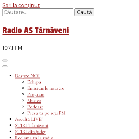
Sari la conținut
Caută
după:
Radio AS Târnãveni
107,1 FM
Despre NOI
Echipa
Emisiunile noastre
Program
Muzica
Podcast
Piesa ta pe 107.1FM
Ascultă LIVE!
ȘTIRI Târnăveni
ȘTIRI din județ
Reclama ta la radio