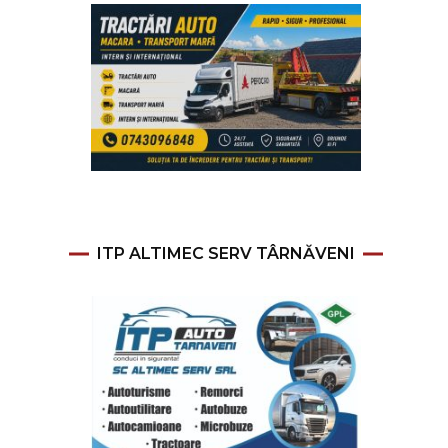
ITP ALTIMEC SERV TÂRNĂVENI