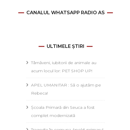
CANALUL WHATSAPP RADIO AS
ULTIMELE ȘTIRI
Târnăveni, iubitorii de animale au
acum locul lor: PET SHOP UP!
APEL UMANITAR : Să o ajutăm pe
Rebeca!
Școala Primară din Seuca a fost
complet modernizată
Tragedie în comuna Apold: primarul