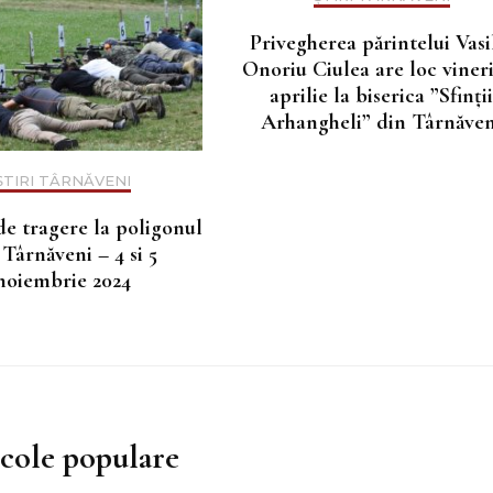
Privegherea părintelui Vasi
Onoriu Ciulea are loc vineri
aprilie la biserica ”Sfinţii
Arhangheli” din Târnăven
ȘTIRI TÂRNĂVENI
de tragere la poligonul
 Târnăveni – 4 si 5
noiembrie 2024
icole populare