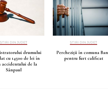
ȘTIRI DIN JUDEȚ
ȘTIRI DIN JUDEȚ
stratorului drumului
Percheziții în comuna Ba
t cu 14500 de lei în
pentru furt calificat
 accidentului de la
Sânpaul