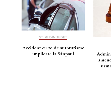
ȘTIRI DIN JUDEȚ
Accident cu 20 de autoturisme
implicate la Sânpaul
Admini
amenda
urma