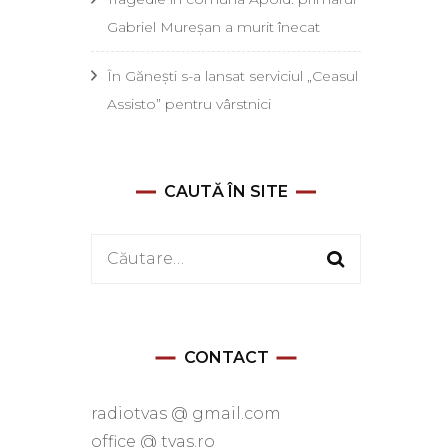
Gabriel Mureșan a murit înecat
În Gănești s-a lansat serviciul „Ceasul
Assisto” pentru vârstnici
CAUTĂ ÎN SITE
Caută
după:
CONTACT
radiotvas @ gmail.com
office @ tvas.ro