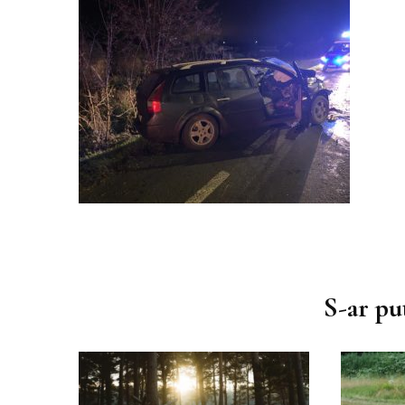
Muzica
Podcast
Piesa ta pe 107.1FM
Navigare
în
S-ar put
articole