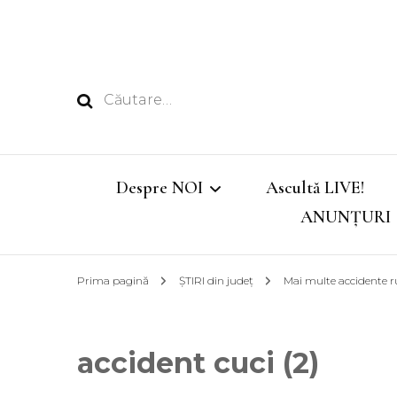
Caută
după:
Despre NOI
Ascultă LIVE!
ANUNȚURI
Echipa
Prima pagină
ȘTIRI din județ
Mai multe accidente r
Emisiunile noastre
accident cuci (2)
Program