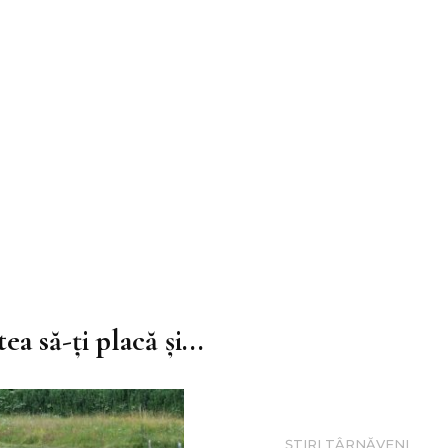
ea să-ți placă și...
ȘTIRI TÂRNĂVENI