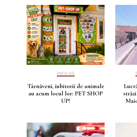
INFO AS
Târnăveni, iubitorii de animale
Lucră
au acum locul lor: PET SHOP
străz
UP!
Maio