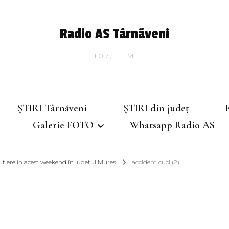
Radio AS Târnãveni
107,1 FM
ȘTIRI Târnăveni
ȘTIRI din județ
Galerie FOTO
Whatsapp Radio AS
utiere în acest weekend în județul Mureș
accident cuci (2)
Târnăveniul de altădată
Târnăveniul anilor 2000
Târnăveni – Iarna