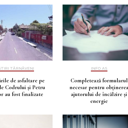
ȘTIRI TÂRNĂVENI
INFO AS
rile de asfaltare pe
Completează formularul
ile Codrului și Petru
necesar pentru obținere
r au fost finalizate
ajutorului de încălzire și
energie