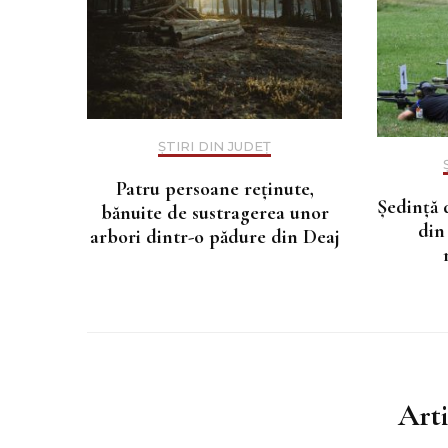
ȘTIRI DIN JUDEȚ
Patru persoane reținute,
Ședință 
bănuite de sustragerea unor
din
arbori dintr-o pădure din Deaj
Art