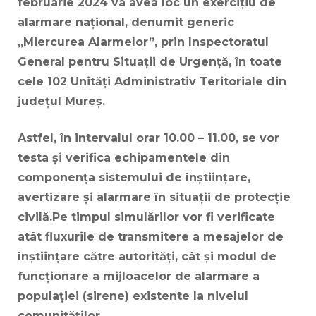
februarie 2024 va avea loc un exercițiu de
alarmare național, denumit generic
„Miercurea Alarmelor”, prin Inspectoratul
General pentru Situații de Urgență, în toate
cele 102 Unități Administrativ Teritoriale din
județul Mureș.
Astfel, în intervalul orar 10.00 – 11.00, se vor
testa și verifica echipamentele din
componența sistemului de înștiințare,
avertizare și alarmare în situații de protecție
civilă.
Pe timpul simulărilor vor fi verificate
atât fluxurile de transmitere a mesajelor de
înștiințare către autorități, cât și modul de
funcționare a mijloacelor de alarmare a
populației (sirene) existente la nivelul
comunităților.