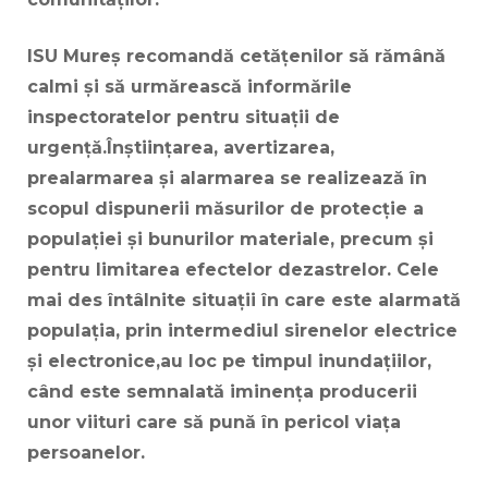
ISU Mureș recomandă cetățenilor să rămână
calmi și să urmărească informările
inspectoratelor pentru situații de
urgență.
Înştiinţarea, avertizarea,
prealarmarea şi alarmarea se realizează în
scopul dispunerii măsurilor de protecție a
populaţiei și bunurilor materiale, precum şi
pentru limitarea efectelor dezastrelor. Cele
mai des întâlnite situații în care este alarmată
populația, prin intermediul sirenelor electrice
și electronice,au loc pe timpul inundațiilor,
când este semnalată iminența producerii
unor viituri care să pună în pericol viața
persoanelor.