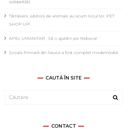
solidarității
Târnăveni, iubitorii de animale au acum locul lor: PET
SHOP UP!
APEL UMANITAR : Să o ajutăm pe Rebeca!
Școala Primară din Seuca a fost complet modernizată
CAUTĂ ÎN SITE
Caută
după:
CONTACT