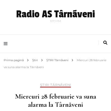
Radio AS Târnãveni
107,1 FM
Prima pagină
Știri
ȘTIRI Târnăveni
Miercuri 28 februarie
va suna alarma la Târnăveni
ȘTIRI TÂRNĂVENI
Miercuri 28 februarie va suna
alarma la Târnăveni