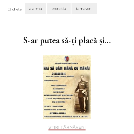
alarma
exercitiu
tarnaveni
Etichete:
Navigare
în
articole
S-ar putea să-ți placă și...
ȘTIRI TÂRNĂVENI