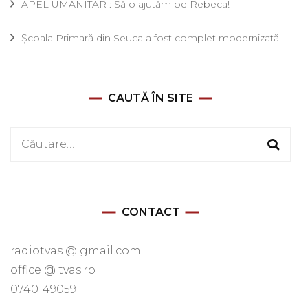
APEL UMANITAR : Să o ajutăm pe Rebeca!
Școala Primară din Seuca a fost complet modernizată
CAUTĂ ÎN SITE
Caută
după:
CONTACT
radiotvas @ gmail.com
office @ tvas.ro
0740149059