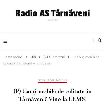
Radio AS Târnãveni
107,1 FM
Prima pagină
Știri
ȘTIRI Târnăveni
(P) Cauți mobilă de
calitate în Târnăveni? Vino la LEMS!
ȘTIRI TÂRNĂVENI
(P) Cauți mobilă de calitate în
Târnăveni? Vino la LEMS!