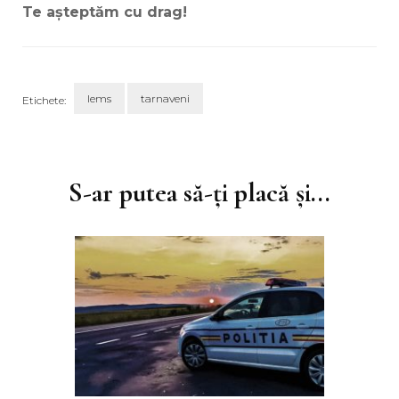
Te așteptăm cu drag!
lems
tarnaveni
Etichete:
Navigare
în
articole
S-ar putea să-ți placă și...