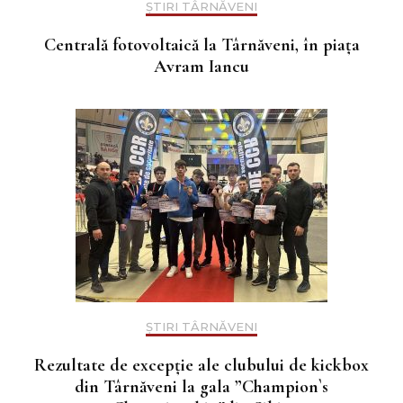
ȘTIRI TÂRNĂVENI
Centrală fotovoltaică la Târnăveni, în piața
Avram Iancu
ȘTIRI TÂRNĂVENI
Rezultate de excepție ale clubului de kickbox
din Târnăveni la gala ”Champion`s