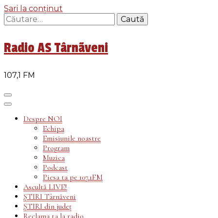
Sari la conținut
Caută
după:
Radio AS Târnãveni
107,1 FM
Despre NOI
Echipa
Emisiunile noastre
Program
Muzica
Podcast
Piesa ta pe 107.1FM
Ascultă LIVE!
ȘTIRI Târnăveni
ȘTIRI din județ
Reclama ta la radio