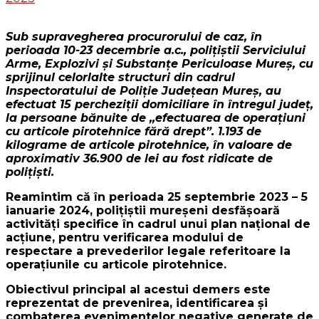
Sub supravegherea procurorului de caz, în
perioada 10-23 decembrie a.c., polițiștii Serviciului
Arme, Explozivi și Substanțe Periculoase Mureș, cu
sprijinul celorlalte structuri din cadrul
Inspectoratului de Poliție Județean Mureș, au
efectuat 15 percheziții domiciliare în întregul județ,
la persoane bănuite de ,,efectuarea de operațiuni
cu articole pirotehnice fără drept”. 1.193 de
kilograme de articole pirotehnice, în valoare de
aproximativ 36.900 de lei au fost ridicate de
polițiști.
Reamintim că în perioada 25 septembrie 2023 – 5
ianuarie 2024, polițiștii mureșeni desfășoară
activități specifice în cadrul unui plan național de
acțiune, pentru verificarea modului de
respectare a prevederilor legale referitoare la
operațiunile cu articole pirotehnice.
Obiectivul principal al acestui demers este
reprezentat de prevenirea, identificarea şi
combaterea evenimentelor negative generate de