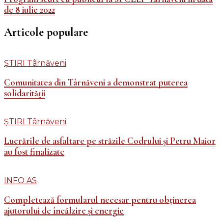
de 8 iulie 2022
Articole populare
ȘTIRI Târnăveni
Comunitatea din Târnăveni a demonstrat puterea
solidarității
ȘTIRI Târnăveni
Lucrările de asfaltare pe străzile Codrului și Petru Maior
au fost finalizate
INFO AS
Completează formularul necesar pentru obținerea
ajutorului de încălzire și energie