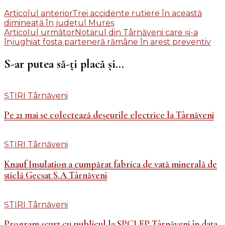
Navigare
Articolul anterior
Trei accidente rutiere în această
dimineață în județul Mureș
în
Articolul următor
Notarul din Târnăveni care și-a
articole
înjughiat fosta parteneră rămâne în arest preventiv
S-ar putea să-ți placă și...
ȘTIRI Târnăveni
Pe 21 mai se colectează deșeurile electrice la Târnăveni
ȘTIRI Târnăveni
Knauf Insulation a cumpărat fabrica de vată minerală de
sticlă Gecsat S.A Târnăveni
ȘTIRI Târnăveni
Program scurt cu publicul la SPCLEP Târnăveni în data