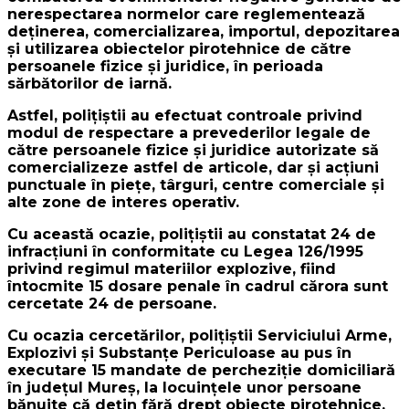
nerespectarea normelor care reglementează
deţinerea, comercializarea, importul, depozitarea
şi utilizarea obiectelor pirotehnice de către
persoanele fizice şi juridice, în perioada
sărbătorilor de iarnă.
Astfel, polițiștii au efectuat controale privind
modul de respectare a prevederilor legale de
către persoanele fizice şi juridice autorizate să
comercializeze astfel de articole, dar și acțiuni
punctuale în pieţe, târguri, centre comerciale și
alte zone de interes operativ.
Cu această ocazie, polițiștii au constatat 24 de
infracțiuni în conformitate cu Legea 126/1995
privind regimul materiilor explozive, fiind
întocmite 15 dosare penale în cadrul cărora sunt
cercetate 24 de persoane.
Cu ocazia cercetărilor, polițiștii Serviciului Arme,
Explozivi și Substanțe Periculoase au pus în
executare 15 mandate de percheziție domiciliară
în județul Mureș, la locuințele unor persoane
bănuite că dețin fără drept obiecte pirotehnice,