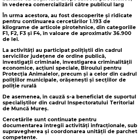
în vederea comercializării către publicul larg
În urma acestora, au fost descoperite și ridicate
pentru continuarea cercetărilor 1.193 de
kilograme de articole pirotehnice, din categoriile
F1, F2, F3 și F4, în valoare de aproximativ 36.900
de lei.
La activități au participat polițiștii din cadrul
serviciilor județene de ordine publică,
investigații criminale, investigarea criminalității
economice, acțiuni speciale, Biroului pentru
Protecția Animalelor, precum și a celor din cadrul
poliţiilor municipale, orăşeneşti și secţiilor de
poliţie rurală
De asemenea, în cauză s-a beneficiat de suportul
specialiștilor din cadrul Inspectoratului Teritorial
de Muncă Mureș.
Cercetările sunt continuate pentru
documentarea întregii activități infracționale, sub
supravegherea și coordonarea unității de parchet
competente.