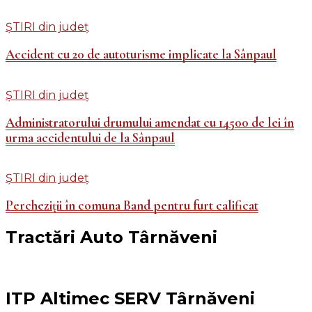
ȘTIRI din județ
Accident cu 20 de autoturisme implicate la Sânpaul
ȘTIRI din județ
Administratorului drumului amendat cu 14500 de lei în
urma accidentului de la Sânpaul
ȘTIRI din județ
Percheziții în comuna Band pentru furt calificat
Tractări Auto Târnăveni
ITP Altimec SERV Târnăveni