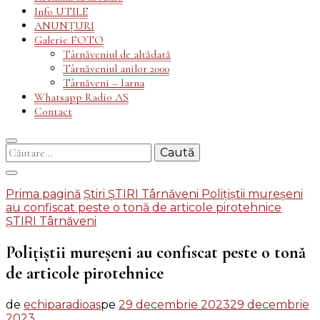
Info UTILE
ANUNȚURI
Galerie FOTO
Târnăveniul de altădată
Târnăveniul anilor 2000
Târnăveni – Iarna
Whatsapp Radio AS
Contact
Caută
după:
Prima pagină
Știri
ȘTIRI Târnăveni
Polițiștii mureșeni
au confiscat peste o tonă de articole pirotehnice
ȘTIRI Târnăveni
Polițiștii mureșeni au confiscat peste o tonă
de articole pirotehnice
de
echiparadioas
pe
29 decembrie 2023
29 decembrie
2023