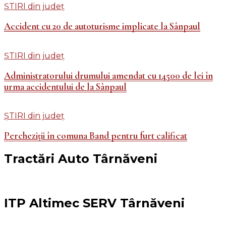
ȘTIRI din județ
Accident cu 20 de autoturisme implicate la Sânpaul
ȘTIRI din județ
Administratorului drumului amendat cu 14500 de lei în
urma accidentului de la Sânpaul
ȘTIRI din județ
Percheziții în comuna Band pentru furt calificat
Tractări Auto Târnăveni
ITP Altimec SERV Târnăveni