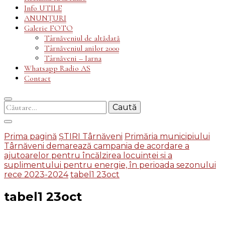
Info UTILE
ANUNȚURI
Galerie FOTO
Târnăveniul de altădată
Târnăveniul anilor 2000
Târnăveni – Iarna
Whatsapp Radio AS
Contact
Caută
după:
Prima pagină
ȘTIRI Târnăveni
Primăria municipiului
Târnăveni demarează campania de acordare a
ajutoarelor pentru încălzirea locuinţei şi a
suplimentului pentru energie, în perioada sezonului
rece 2023-2024
tabel1 23oct
tabel1 23oct