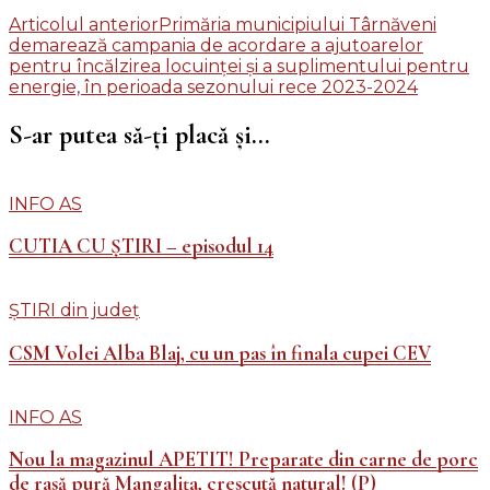
Navigare
Articolul anterior
Primăria municipiului Târnăveni
demarează campania de acordare a ajutoarelor
în
pentru încălzirea locuinţei şi a suplimentului pentru
articole
energie, în perioada sezonului rece 2023-2024
S-ar putea să-ți placă și...
INFO AS
CUTIA CU ȘTIRI – episodul 14
ȘTIRI din județ
CSM Volei Alba Blaj, cu un pas în finala cupei CEV
INFO AS
Nou la magazinul APETIT! Preparate din carne de porc
de rasă pură Mangalița, crescută natural! (P)