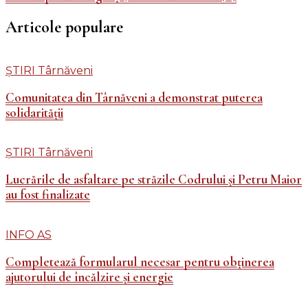
Articole populare
ȘTIRI Târnăveni
Comunitatea din Târnăveni a demonstrat puterea
solidarității
ȘTIRI Târnăveni
Lucrările de asfaltare pe străzile Codrului și Petru Maior
au fost finalizate
INFO AS
Completează formularul necesar pentru obținerea
ajutorului de încălzire și energie