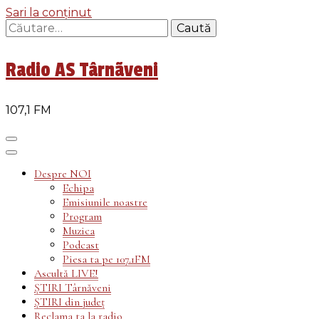
Sari la conținut
Caută
după:
Radio AS Târnãveni
107,1 FM
Despre NOI
Echipa
Emisiunile noastre
Program
Muzica
Podcast
Piesa ta pe 107.1FM
Ascultă LIVE!
ȘTIRI Târnăveni
ȘTIRI din județ
Reclama ta la radio