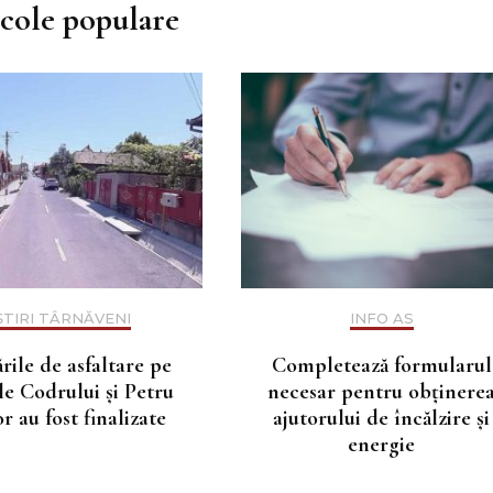
icole populare
ȘTIRI TÂRNĂVENI
INFO AS
rile de asfaltare pe
Completează formularul
ile Codrului și Petru
necesar pentru obținere
r au fost finalizate
ajutorului de încălzire și
energie