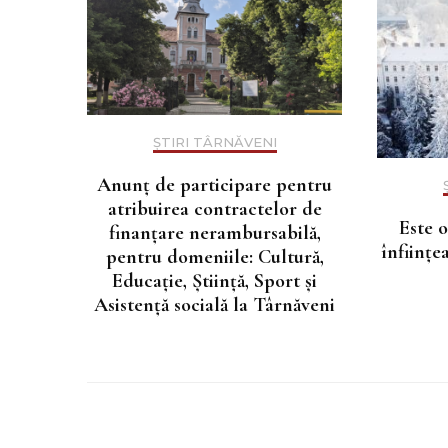
ȘTIRI TÂRNĂVENI
Anunţ de participare pentru
atribuirea contractelor de
Este o
finanţare nerambursabilă,
înființ
pentru domeniile: Cultură,
Educație, Știință, Sport și
Asistență socială la Târnăveni