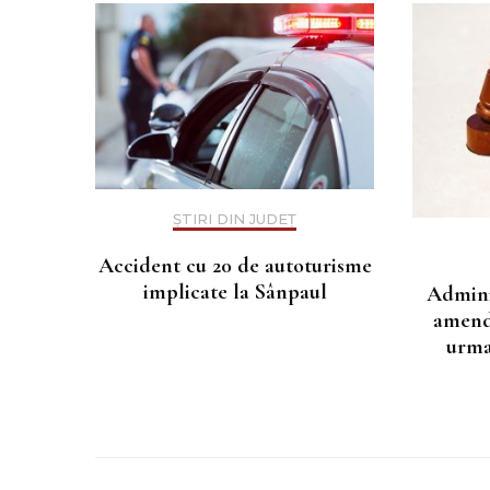
ȘTIRI DIN JUDEȚ
Accident cu 20 de autoturisme
implicate la Sânpaul
Admini
amenda
urma