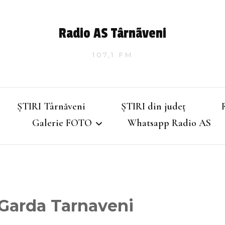
Radio AS Târnãveni
107,1 FM
ȘTIRI Târnăveni
ȘTIRI din județ
Galerie FOTO
Whatsapp Radio AS
Târnăveniul de altădată
Târnăveniul anilor 2000
Garda Tarnaveni
Târnăveni – Iarna