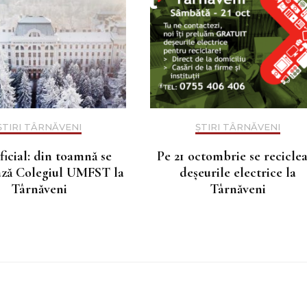
ȘTIRI TÂRNĂVENI
ȘTIRI TÂRNĂVENI
ficial: din toamnă se
Pe 21 octombrie se recicle
ează Colegiul UMFST la
deșeurile electrice la
Târnăveni
Târnăveni