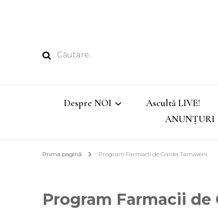
Caută
după:
Despre NOI
Ascultă LIVE!
ANUNȚURI
Echipa
Prima pagină
Program Farmacii de Garda Tarnaveni
Emisiunile noastre
Program Farmacii de 
Program