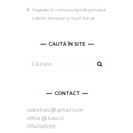
Tragedie în comuna Apold: primarul
Gabriel Mureșan a murit înecat
CAUTĂ ÎN SITE
Caută
după:
CONTACT
radiotvas @ gmail.com
office @ tvas.ro
0740149059