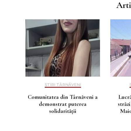
Art
ȘTIRI TÂRNĂVENI
Comunitatea din Târnăveni a
Lucră
demonstrat puterea
străz
solidarității
Maio