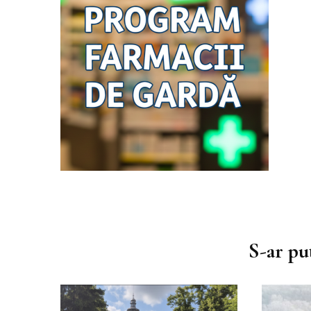
Muzica
Podcast
Piesa ta pe 107.1FM
Navigare
în
S-ar put
articole