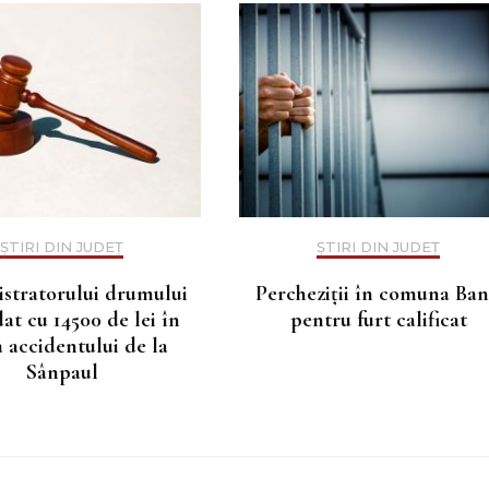
ȘTIRI DIN JUDEȚ
ȘTIRI DIN JUDEȚ
stratorului drumului
Percheziții în comuna Ba
t cu 14500 de lei în
pentru furt calificat
 accidentului de la
Sânpaul