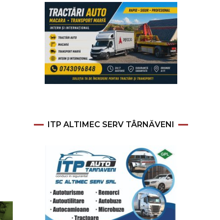
ITP ALTIMEC SERV TÂRNĂVENI