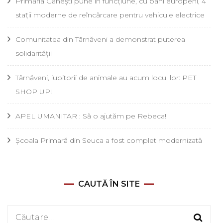
Primăria Gănești pune în funcțiune, cu bani europeni, 4
stații moderne de reîncărcare pentru vehicule electrice
Comunitatea din Târnăveni a demonstrat puterea
solidarității
Târnăveni, iubitorii de animale au acum locul lor: PET
SHOP UP!
APEL UMANITAR : Să o ajutăm pe Rebeca!
Școala Primară din Seuca a fost complet modernizată
CAUTĂ ÎN SITE
Caută