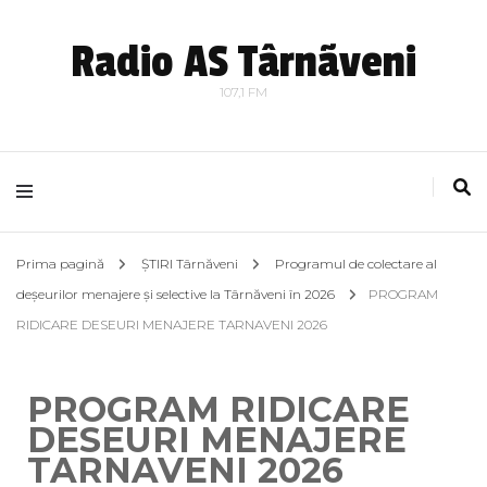
Radio AS Târnãveni
107,1 FM
Prima pagină
ȘTIRI Târnăveni
Programul de colectare al
deșeurilor menajere și selective la Târnăveni în 2026
PROGRAM
RIDICARE DESEURI MENAJERE TARNAVENI 2026
PROGRAM RIDICARE
DESEURI MENAJERE
TARNAVENI 2026