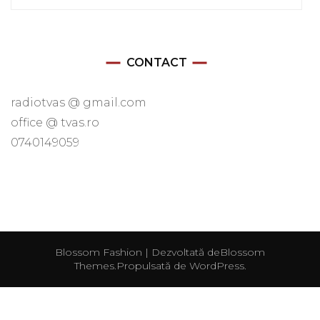
după:
CONTACT
radiotvas @ gmail.com
office @ tvas.ro
0740149059
Blossom Fashion | Dezvoltată de
Blossom
Themes
.Propulsată de
WordPress
.