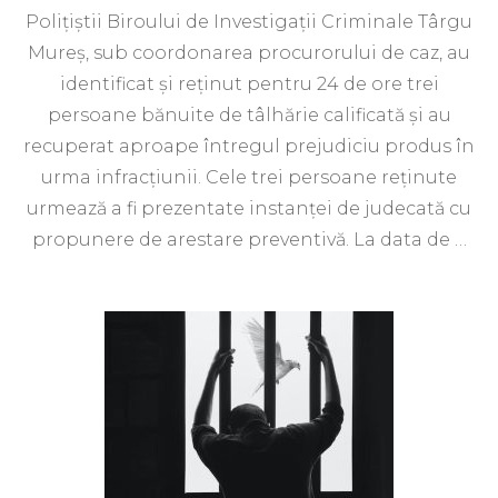
Polițiștii Biroului de Investigații Criminale Târgu
Mureș, sub coordonarea procurorului de caz, au
identificat și reținut pentru 24 de ore trei
persoane bănuite de tâlhărie calificată și au
recuperat aproape întregul prejudiciu produs în
urma infracțiunii. Cele trei persoane reținute
urmează a fi prezentate instanței de judecată cu
propunere de arestare preventivă. La data de …