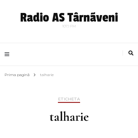
Radio AS Târnãveni
107,1 FM
Prima pagină
talharie
ETICHETA
talharie