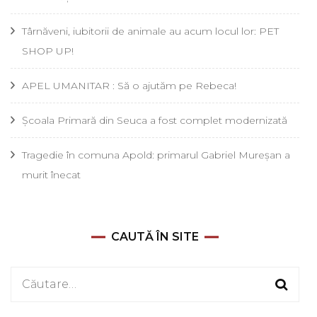
Târnăveni, iubitorii de animale au acum locul lor: PET
SHOP UP!
APEL UMANITAR : Să o ajutăm pe Rebeca!
Școala Primară din Seuca a fost complet modernizată
Tragedie în comuna Apold: primarul Gabriel Mureșan a
murit înecat
CAUTĂ ÎN SITE
Caută
după: