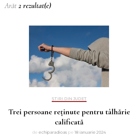
Arăt
2 rezultat(e)
ȘTIRI DIN JUDEȚ
Trei persoane reținute pentru tâlhărie
calificată
de
echiparadioas
pe
18 ianuarie 2024