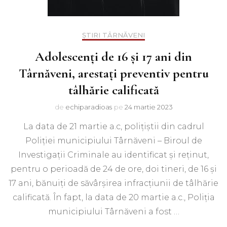
ȘTIRI TÂRNĂVENI
Adolescenți de 16 și 17 ani din
Târnăveni, arestați preventiv pentru
tâlhărie calificată
de
echiparadioas
pe
24 martie 2023
La data de 21 martie a.c, polițiștii din cadrul
Poliției municipiului Târnăveni – Biroul de
Investigații Criminale au identificat și reținut,
pentru o perioadă de 24 de ore, doi tineri, de 16 și
17 ani, bănuiți de săvârșirea infracțiunii de tâlhărie
calificată. În fapt, la data de 20 martie a.c., Poliția
municipiului Târnăveni a fost …