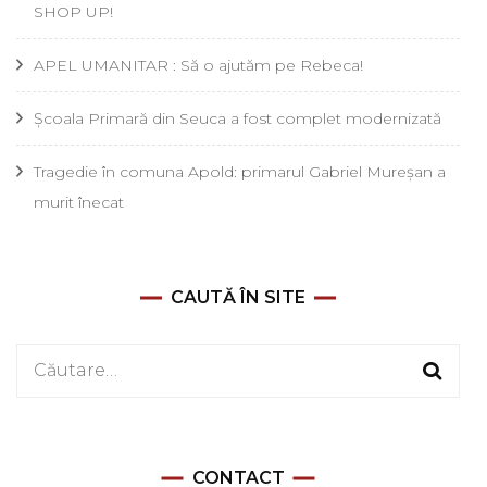
SHOP UP!
APEL UMANITAR : Să o ajutăm pe Rebeca!
Școala Primară din Seuca a fost complet modernizată
Tragedie în comuna Apold: primarul Gabriel Mureșan a
murit înecat
CAUTĂ ÎN SITE
Caută
după:
CONTACT