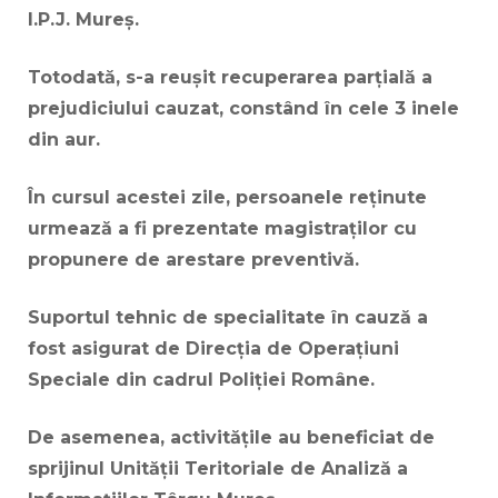
I.P.J. Mureș.
Totodată, s-a reușit recuperarea parțială a
prejudiciului cauzat, constând în cele 3 inele
din aur.
În cursul acestei zile, persoanele reținute
urmează a fi prezentate magistraților cu
propunere de arestare preventivă.
Suportul tehnic de specialitate în cauză a
fost asigurat de Direcția de Operațiuni
Speciale din cadrul Poliției Române.
De asemenea, activitățile au beneficiat de
sprijinul Unității Teritoriale de Analiză a