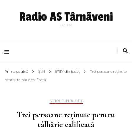
Radio AS Târnãveni
107,1 FM
Prima pagină
Știri
ȘTIRI din județ
Trei persoane reținute
pentru tâlhărie calificată
ȘTIRI DIN JUDEȚ
Trei persoane reținute pentru
tâlhărie calificată