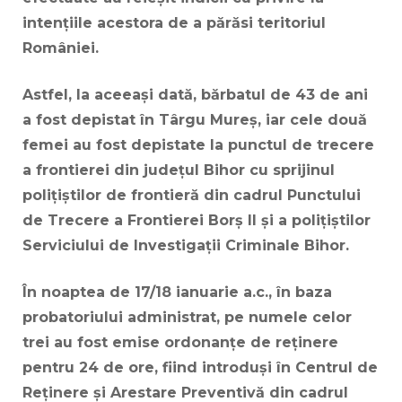
intențiile acestora de a părăsi teritoriul
României.
Astfel, la aceeași dată, bărbatul de 43 de ani
a fost depistat în Târgu Mureș, iar cele două
femei au fost depistate la punctul de trecere
a frontierei din județul Bihor cu sprijinul
polițiștilor de frontieră din cadrul Punctului
de Trecere a Frontierei Borș II și a polițiștilor
Serviciului de Investigații Criminale Bihor.
În noaptea de 17/18 ianuarie a.c., în baza
probatoriului administrat, pe numele celor
trei au fost emise ordonanțe de reținere
pentru 24 de ore, fiind introduși în Centrul de
Reținere și Arestare Preventivă din cadrul