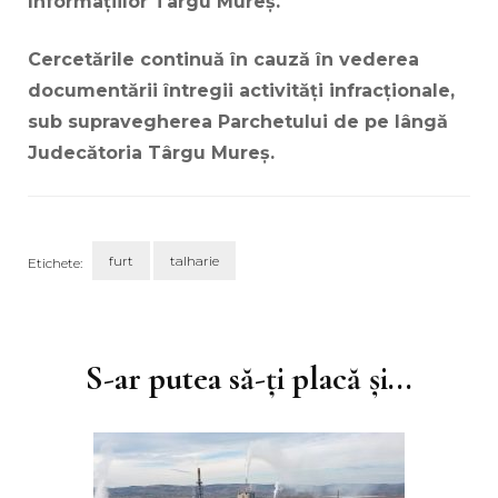
Informațiilor Târgu Mureș.
Cercetările continuă în cauză în vederea
documentării întregii activități infracționale,
sub supravegherea Parchetului de pe lângă
Judecătoria Târgu Mureș.
furt
talharie
Etichete:
Navigare
în
articole
S-ar putea să-ți placă și...