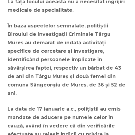
La fața locului aceasta nu a necesitat îngrijiri
medicale de specialitate.
În baza aspectelor semnalate, polițiștii
Biroului de Investigații Criminale Târgu
Mureș au demarat de îndată activități
specifice de cercetare și investigare,
identificând persoanele implicate în
săvârșirea faptei, respectiv un bărbat de 43
de ani din Târgu Mureș și două femei din
comuna Sângeorgiu de Mureș, de 36 și 52 de
ani.
La data de 17 ianuarie a.c., polițiștii au emis
mandate de aducere pe numele celor în
cauză, având în vedere că din verificările
efectuate au reieșit indicii cu privire la