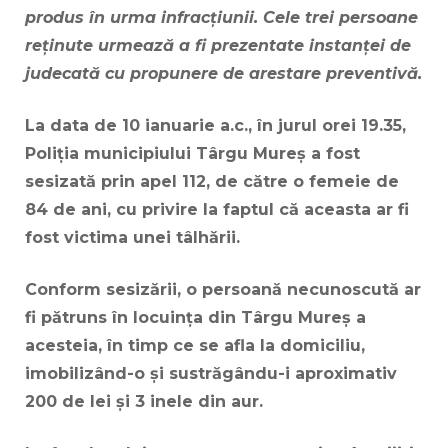
produs în urma infracțiunii. Cele trei persoane
reținute urmează a fi prezentate instanței de
judecată cu propunere de arestare preventivă.
La data de 10 ianuarie a.c., în jurul orei 19.35,
Poliția municipiului Târgu Mureș a fost
sesizată prin apel 112, de către o femeie de
84 de ani, cu privire la faptul că aceasta ar fi
fost victima unei tâlhării.
Conform sesizării, o persoană necunoscută ar
fi pătruns în locuința din Târgu Mureș a
acesteia, în timp ce se afla la domiciliu,
imobilizând-o și sustrăgându-i aproximativ
200 de lei și 3 inele din aur.