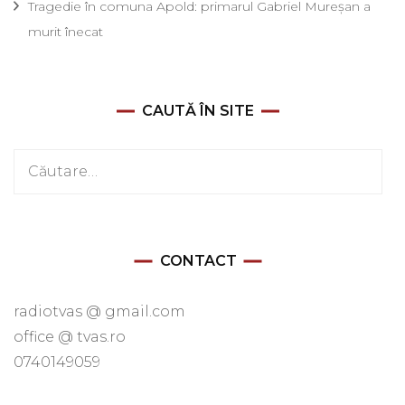
Tragedie în comuna Apold: primarul Gabriel Mureșan a
murit înecat
CAUTĂ ÎN SITE
Caută
după:
CONTACT
radiotvas @ gmail.com
office @ tvas.ro
0740149059