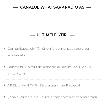
CANALUL WHATSAPP RADIO AS
ULTIMELE ȘTIRI
Comunitatea din Târnăveni a demonstrat puterea
solidarității
Târnăveni, iubitorii de animale au acum locul lor: PET
SHOP UP!
APEL UMANITAR : Să o ajutăm pe Rebeca!
Școala Primară din Seuca a fost complet modernizată