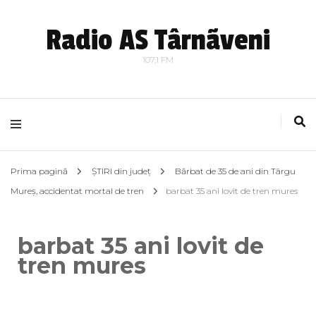
Radio AS Târnãveni
107,1 FM
Prima pagină
ȘTIRI din județ
Bărbat de 35 de ani din Târgu
Mureș, accidentat mortal de tren
barbat 35 ani lovit de tren mures
barbat 35 ani lovit de
tren mures