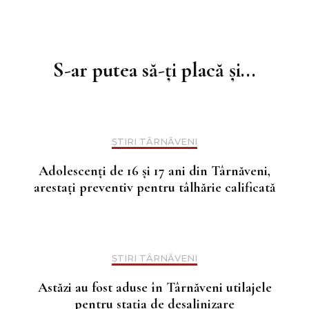
Navigare
în
S-ar putea să-ți placă și...
articole
ȘTIRI TÂRNĂVENI
Adolescenți de 16 și 17 ani din Târnăveni,
arestați preventiv pentru tâlhărie calificată
ȘTIRI TÂRNĂVENI
Astăzi au fost aduse în Târnăveni utilajele
pentru stația de desalinizare