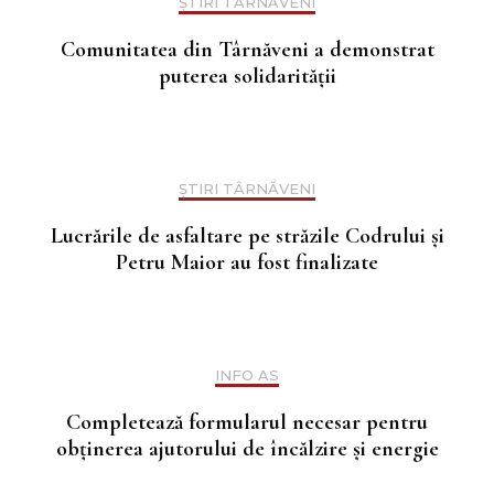
ȘTIRI TÂRNĂVENI
Comunitatea din Târnăveni a demonstrat
puterea solidarității
ȘTIRI TÂRNĂVENI
Lucrările de asfaltare pe străzile Codrului și
Petru Maior au fost finalizate
INFO AS
Completează formularul necesar pentru
obținerea ajutorului de încălzire și energie