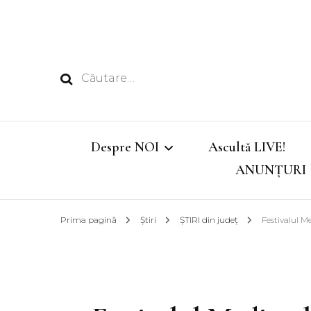
Caută
după:
Despre NOI
Ascultă LIVE!
ANUNȚURI
Echipa
Prima pagină
Știri
ȘTIRI din județ
Festivalul Me
Emisiunile noastre
Program