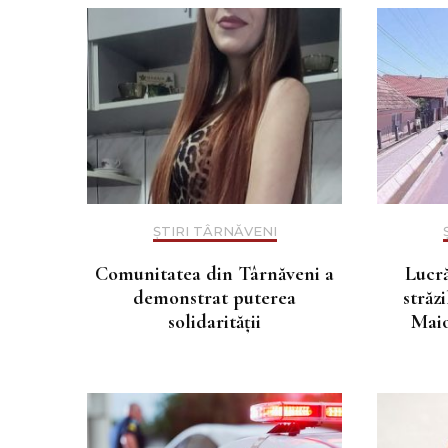
ȘTIRI TÂRNĂVENI
Comunitatea din Târnăveni a
Lucră
demonstrat puterea
străz
solidarității
Maio