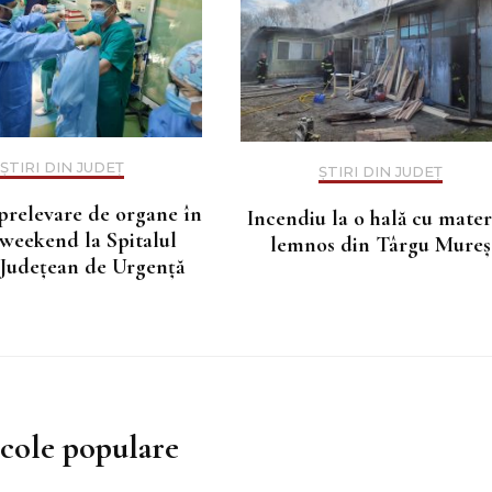
ȘTIRI DIN JUDEȚ
ȘTIRI DIN JUDEȚ
prelevare de organe în
Incendiu la o hală cu mater
 weekend la Spitalul
lemnos din Târgu Mureș
 Judeţean de Urgenţă
icole populare