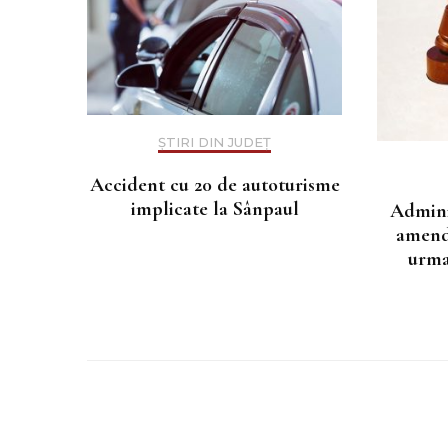
ȘTIRI DIN JUDEȚ
Accident cu 20 de autoturisme
implicate la Sânpaul
Admini
amenda
urma