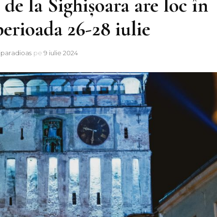
 de la Sighișoara are loc în
perioada 26-28 iulie
iparadioas
pe
9 iulie 2024