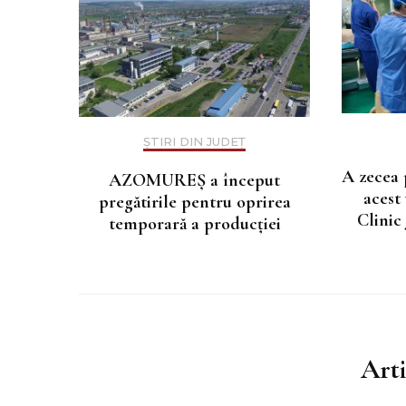
ȘTIRI DIN JUDEȚ
A zecea 
AZOMUREȘ a început
acest
pregătirile pentru oprirea
Clinic
temporară a producției
Art