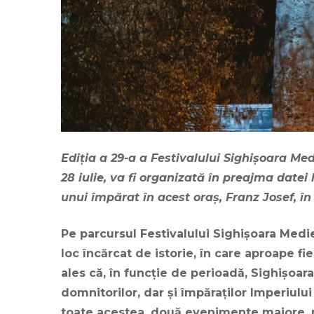
Ediţia a 29-a a Festivalului Sighişoara Me
28 iulie, va fi organizată în preajma datei 
unui împărat în acest oraş, Franz Josef, în
Pe parcursul Festivalului Sighişoara Mediev
loc încărcat de istorie, în care aproape fi
ales că, în funcţie de perioadă, Sighişoara 
domnitorilor, dar şi împăraţilor Imperiulu
toate acestea, două evenimente majore, 