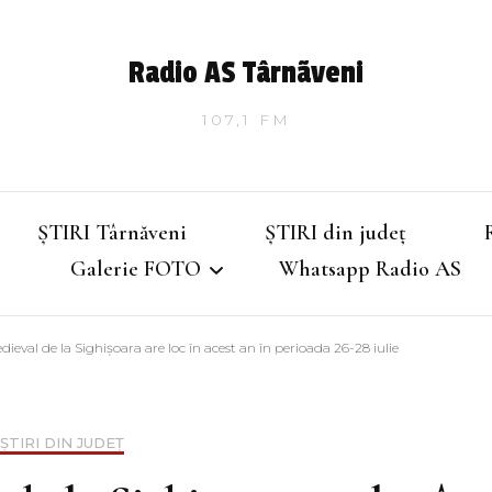
Radio AS Târnãveni
107,1 FM
ȘTIRI Târnăveni
ȘTIRI din județ
Galerie FOTO
Whatsapp Radio AS
dieval de la Sighișoara are loc în acest an în perioada 26-28 iulie
Târnăveniul de altădată
Târnăveniul anilor 2000
ȘTIRI DIN JUDEȚ
Târnăveni – Iarna