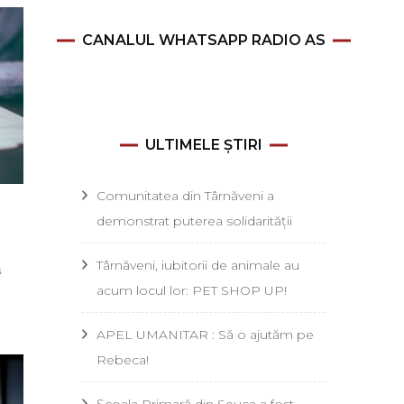
CANALUL WHATSAPP RADIO AS
ULTIMELE ȘTIRI
Comunitatea din Târnăveni a
demonstrat puterea solidarității
Târnăveni, iubitorii de animale au
a
acum locul lor: PET SHOP UP!
APEL UMANITAR : Să o ajutăm pe
Rebeca!
Școala Primară din Seuca a fost