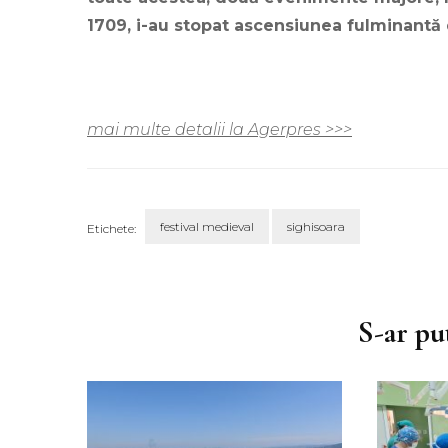
1709, i-au stopat ascensiunea fulminantă 
mai multe detalii la Agerpres >>>
festival medieval
sighisoara
Etichete:
Navigare
în
articole
S-ar put