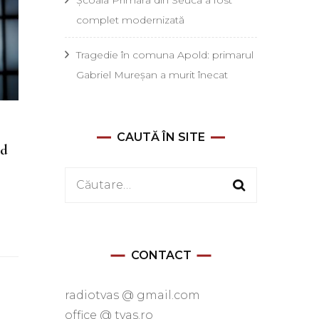
complet modernizată
Tragedie în comuna Apold: primarul
Gabriel Mureșan a murit înecat
CAUTĂ ÎN SITE
nd
Caută
după:
CONTACT
radiotvas @ gmail.com
office @ tvas.ro