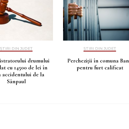
ȘTIRI DIN JUDEȚ
ȘTIRI DIN JUDEȚ
stratorului drumului
Percheziții în comuna Ba
t cu 14500 de lei în
pentru furt calificat
 accidentului de la
Sânpaul