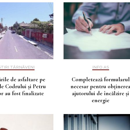
ȘTIRI TÂRNĂVENI
INFO AS
rile de asfaltare pe
Completează formularul
ile Codrului și Petru
necesar pentru obținere
r au fost finalizate
ajutorului de încălzire și
energie