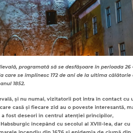
dievală, programată să se desfăşoare în perioada 26 
la care se împlinesc 172 de ani de la ultima călătorie
 anul 1852.
ală, şi nu numai, vizitatorii pot intra în contact cu 
ecare casă şi fiecare zid au o poveste interesantă, m
a fost deseori în centrul atenţiei principilor,
i Habsburgic începând cu secolul al XVIII-lea, dar cu
marele incendiu din 1676 şi epidemia de ciumă din