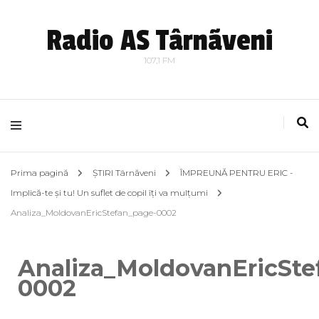
Radio AS Târnãveni
107,1 FM
Prima pagină
ȘTIRI Târnăveni
ÎMPREUNĂ PENTRU ERIC -
Implică-te și tu! Un suflet de copil îți va mulțumi
Analiza_MoldovanEricStefan_page-0002
Analiza_MoldovanEricSte
0002