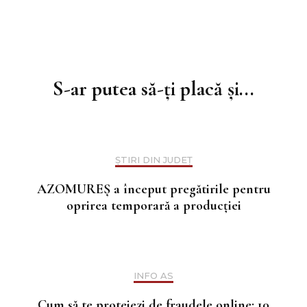
Navigare
în
S-ar putea să-ți placă și...
articole
ȘTIRI DIN JUDEȚ
AZOMUREȘ a început pregătirile pentru
oprirea temporară a producției
INFO AS
Cum să te protejezi de fraudele online: 10