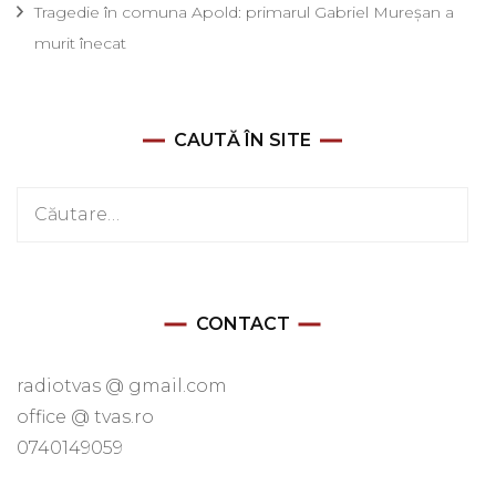
Tragedie în comuna Apold: primarul Gabriel Mureșan a
murit înecat
CAUTĂ ÎN SITE
Caută
după:
CONTACT
radiotvas @ gmail.com
office @ tvas.ro
0740149059