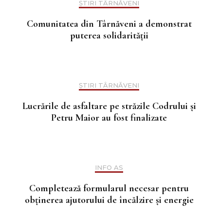
ȘTIRI TÂRNĂVENI
Comunitatea din Târnăveni a demonstrat
puterea solidarității
ȘTIRI TÂRNĂVENI
Lucrările de asfaltare pe străzile Codrului și
Petru Maior au fost finalizate
INFO AS
Completează formularul necesar pentru
obținerea ajutorului de încălzire și energie