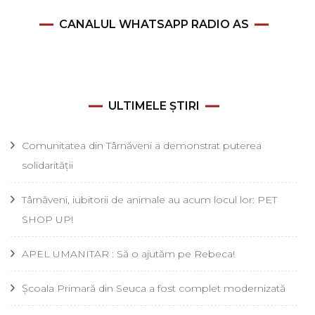
CANALUL WHATSAPP RADIO AS
ULTIMELE ȘTIRI
Comunitatea din Târnăveni a demonstrat puterea
solidarității
Târnăveni, iubitorii de animale au acum locul lor: PET
SHOP UP!
APEL UMANITAR : Să o ajutăm pe Rebeca!
Școala Primară din Seuca a fost complet modernizată