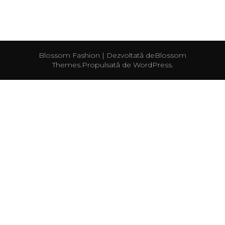
Blossom Fashion | Dezvoltată de
Blossom
Themes
.Propulsată de
WordPress
.