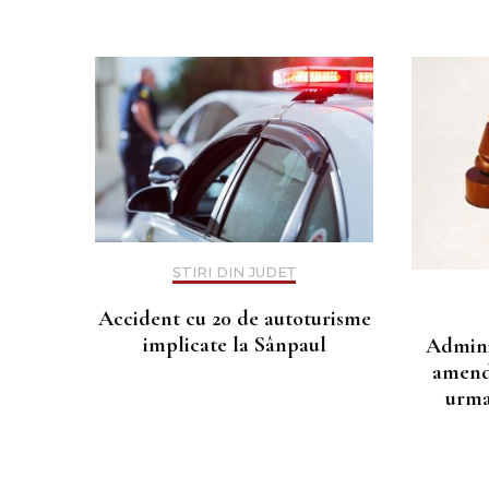
ȘTIRI DIN JUDEȚ
Accident cu 20 de autoturisme
implicate la Sânpaul
Admini
amenda
urma