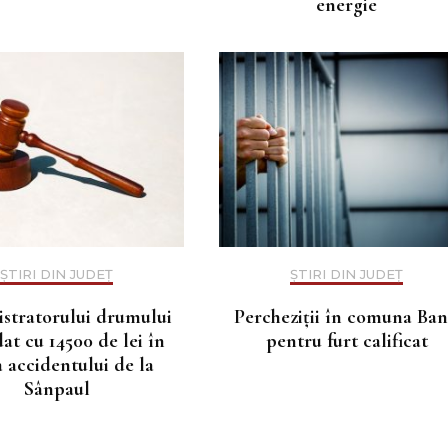
energie
ȘTIRI DIN JUDEȚ
ȘTIRI DIN JUDEȚ
stratorului drumului
Percheziții în comuna Ba
t cu 14500 de lei în
pentru furt calificat
 accidentului de la
Sânpaul