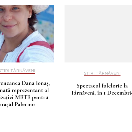
ȘTIRI TÂRNĂVENI
ȘTIRI TÂRNĂVENI
eneanca Dana Ionaș,
Spectacol folcloric la
ată reprezentant al
Târnăveni, în 1 Decembri
izației METE pentru
orașul Palermo