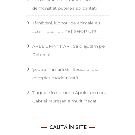
demonstrat puterea solidarității
Târnăveni, iubitorii de animale au
acum locul lor: PET SHOP UP!
APEL UMANITAR : Să o ajutăm pe
Rebeca!
Școala Primară din Seuca a fost
complet modernizată
Tragedie în comuna Apold: primarul
Gabriel Mureșan a murit înecat
CAUTĂ ÎN SITE