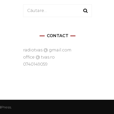
Caută
după:
CONTACT
radiotvas @ gmail.com
office @ tvas.ro
0740149059
Press
.