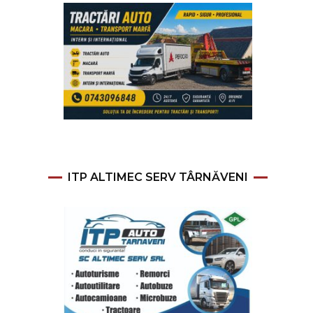
ITP ALTIMEC SERV TÂRNĂVENI