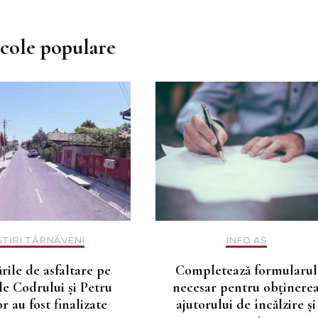
icole populare
ȘTIRI TÂRNĂVENI
INFO AS
rile de asfaltare pe
Completează formularul
ile Codrului și Petru
necesar pentru obținere
r au fost finalizate
ajutorului de încălzire și