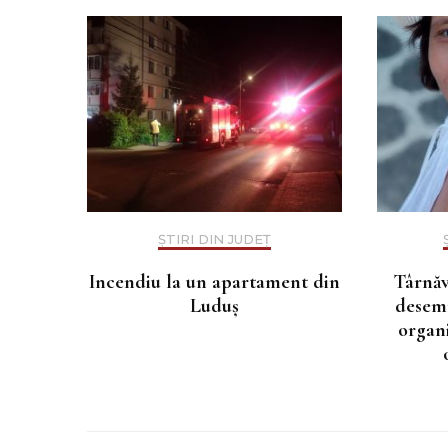
ȘTIRI DIN JUDEȚ
Incendiu la un apartament din
Târnăv
Luduș
desemn
organ