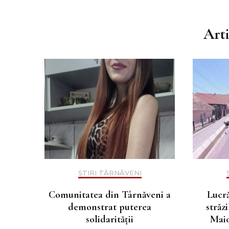
Art
ȘTIRI TÂRNĂVENI
Comunitatea din Târnăveni a
Lucră
demonstrat puterea
străz
solidarității
Maio