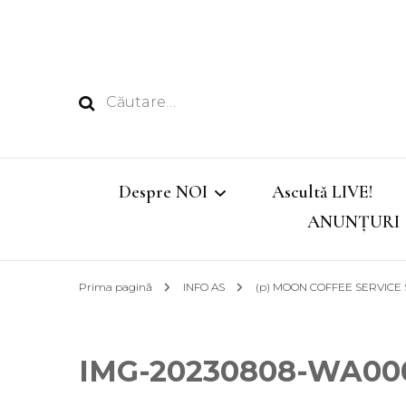
Caută
după:
Despre NOI
Ascultă LIVE!
ANUNȚURI
Echipa
Prima pagină
INFO AS
(p) MOON COFFEE SERVICE SHO
Emisiunile noastre
IMG-20230808-WA00
Program