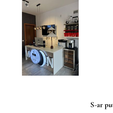
Muzica
Podcast
Piesa ta pe 107.1FM
Navigare
în
S-ar put
articole