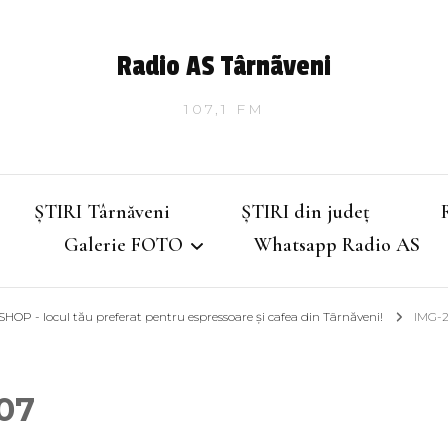
Radio AS Târnãveni
107,1 FM
ȘTIRI Târnăveni
ȘTIRI din județ
Galerie FOTO
Whatsapp Radio AS
P - locul tău preferat pentru espressoare și cafea din Târnăveni!
IMG-
Târnăveniul de altădată
Târnăveniul anilor 2000
07
Târnăveni – Iarna