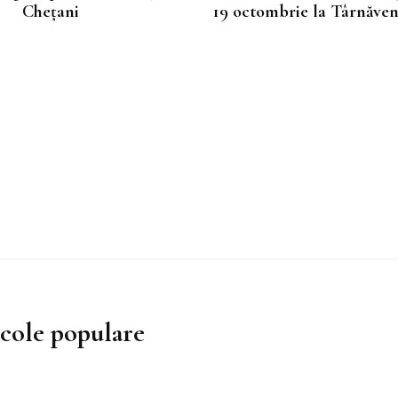
Chețani
19 octombrie la Târnăven
icole populare