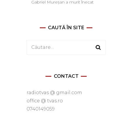
Gabriel Mureșan a murit înecat
CAUTĂ ÎN SITE
Caută
după:
CONTACT
radiotvas @ gmail.com
office @ tvas.ro
0740149059