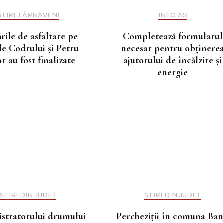
ȘTIRI TÂRNĂVENI
INFO AS
rile de asfaltare pe
Completează formularul
ile Codrului și Petru
necesar pentru obținere
r au fost finalizate
ajutorului de încălzire și
energie
ȘTIRI DIN JUDEȚ
ȘTIRI DIN JUDEȚ
stratorului drumului
Percheziții în comuna Ba