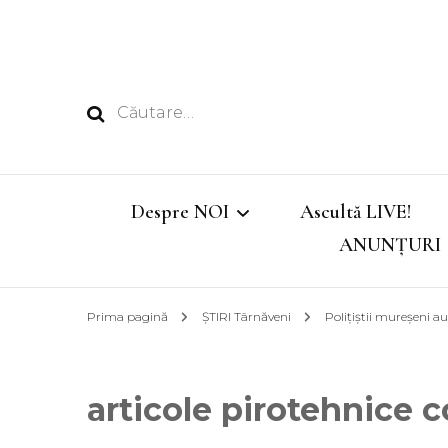
Caută
după:
Despre NOI
Ascultă LIVE!
ANUNȚURI
Echipa
Prima pagină
ȘTIRI Târnăveni
Polițiștii mureșeni au
Emisiunile noastre
articole pirotehnice 
Program