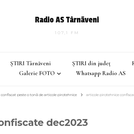
Radio AS Târnãveni
107,1 FM
ȘTIRI Târnăveni
ȘTIRI din județ
Galerie FOTO
Whatsapp Radio AS
 confiscat peste o tonă de articole pirotehnice
articole pirotehnice confisc
Târnăveniul de altădată
Târnăveniul anilor 2000
confiscate dec2023
Târnăveni – Iarna