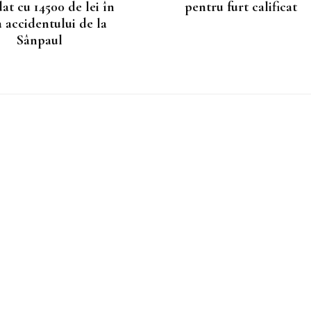
t cu 14500 de lei în
pentru furt calificat
 accidentului de la
Sânpaul