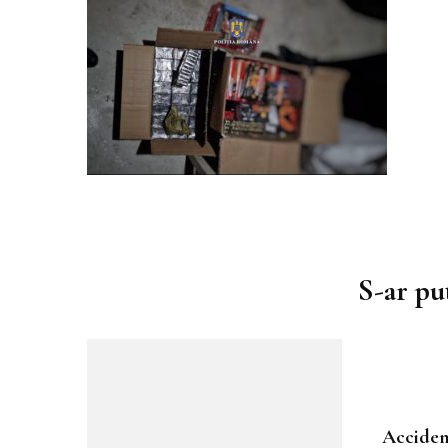
Muzica
Podcast
Piesa ta pe 107.1FM
Navigare
în
S-ar put
articole
Acciden