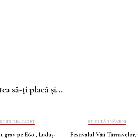
ea să-ți placă și...
ȘTIRI DIN JUDEȚ
ȘTIRI TÂRNĂVENI
t grav pe E60 , Luduș-
Festivalul Văii Târnavelor,