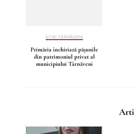
ȘTIRI TÂRNĂVENI
Primăria închiriază pășunile
din patrimoniul privat al
municipiului Târnăveni
Art