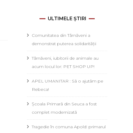
ULTIMELE ȘTIRI
Comunitatea din Târnăveni a
demonstrat puterea solidarității
Târnăveni, iubitorii de animale au
acum locul lor: PET SHOP UP!
APEL UMANITAR : Să o ajutăm pe
Rebeca!
Școala Primară din Seuca a fost
complet modernizată
Tragedie în comuna Apold: primarul