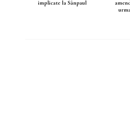
implicate la Sânpaul
amenda
urma