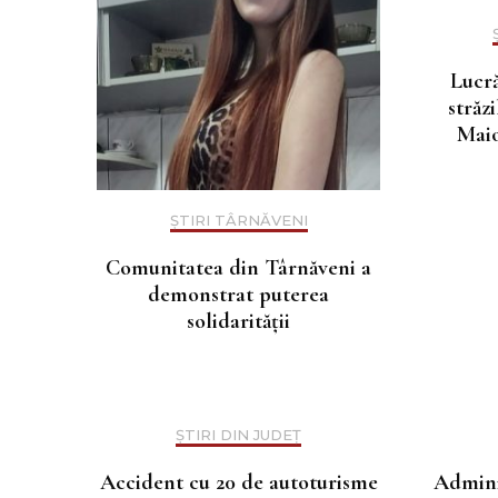
Lucră
străz
Maio
ȘTIRI TÂRNĂVENI
Comunitatea din Târnăveni a
demonstrat puterea
solidarității
ȘTIRI DIN JUDEȚ
Accident cu 20 de autoturisme
Admini