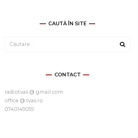
CAUTĂ ÎN SITE
Caută
după:
CONTACT
radiotvas @ gmail.com
office @ tvas.ro
0740149059