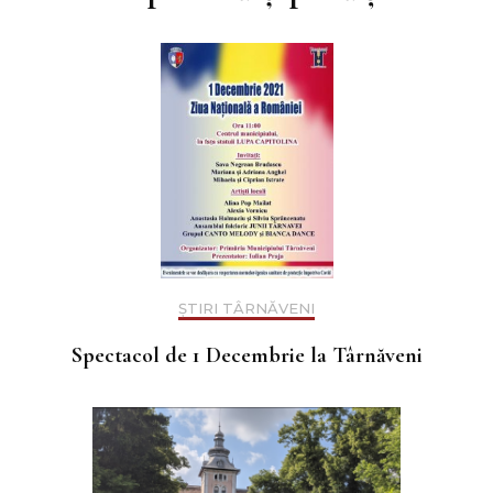
articole
ȘTIRI TÂRNĂVENI
Spectacol de 1 Decembrie la Târnăveni