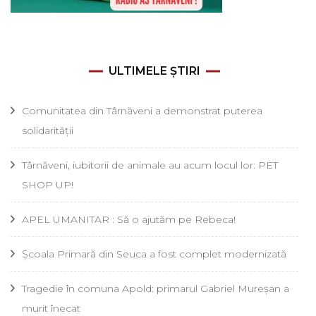
ULTIMELE ȘTIRI
Comunitatea din Târnăveni a demonstrat puterea
solidarității
Târnăveni, iubitorii de animale au acum locul lor: PET
SHOP UP!
APEL UMANITAR : Să o ajutăm pe Rebeca!
Școala Primară din Seuca a fost complet modernizată
Tragedie în comuna Apold: primarul Gabriel Mureșan a
murit înecat