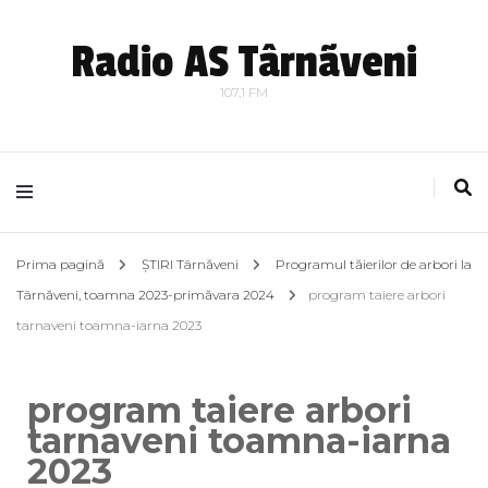
Radio AS Târnãveni
107,1 FM
Prima pagină
ȘTIRI Târnăveni
Programul tăierilor de arbori la
Târnăveni, toamna 2023-primăvara 2024
program taiere arbori
tarnaveni toamna-iarna 2023
program taiere arbori
tarnaveni toamna-iarna
2023