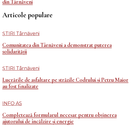
din Târnăveni
Articole populare
ȘTIRI Târnăveni
Comunitatea din Târnăveni a demonstrat puterea
solidarității
ȘTIRI Târnăveni
Lucrările de asfaltare pe străzile Codrului și Petru Maior
au fost finalizate
INFO AS
Completează formularul necesar pentru obținerea
ajutorului de încălzire și energie