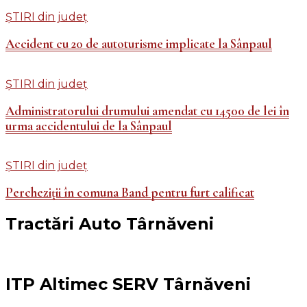
ȘTIRI din județ
Accident cu 20 de autoturisme implicate la Sânpaul
ȘTIRI din județ
Administratorului drumului amendat cu 14500 de lei în
urma accidentului de la Sânpaul
ȘTIRI din județ
Percheziții în comuna Band pentru furt calificat
Tractări Auto Târnăveni
ITP Altimec SERV Târnăveni