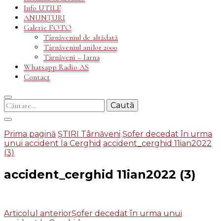
Info UTILE
ANUNȚURI
Galerie FOTO
Târnăveniul de altădată
Târnăveniul anilor 2000
Târnăveni – Iarna
Whatsapp Radio AS
Contact
Caută
după:
Prima pagină
ȘTIRI Târnăveni
Șofer decedat în urma
unui accident la Cerghid
accident_cerghid 11ian2022
(3)
accident_cerghid 11ian2022 (3)
Navigare
Articolul anterior
Șofer decedat în urma unui