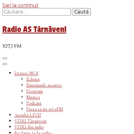
Sari la conținut
Caută
după:
Radio AS Târnãveni
107,1 FM
Despre NOI
Echipa
Emisiunile noastre
Program
Muzica
Podcast
Piesa ta pe 107.1FM
Ascultă LIVE!
ȘTIRI Târnăveni
ȘTIRI din județ
Reclama ta la radio