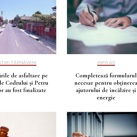
ȘTIRI TÂRNĂVENI
INFO AS
rile de asfaltare pe
Completează formularul
ile Codrului și Petru
necesar pentru obținere
r au fost finalizate
ajutorului de încălzire și
energie