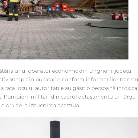
ucătăria unui operator economic din Ungheni, județul
tiv 30mp din bucătărie, conform informațiilor transm
la fața locului autoritățile au găsit o persoană intoxica
ate. Pompierii militari din cadrul detașamentului Târgu
o oră de la izbucnirea acestuia.