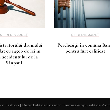
ȘTIRI DIN JUDEȚ
ȘTIRI DIN JUDEȚ
stratorului drumului
Percheziții în comuna Ba
t cu 14500 de lei în
pentru furt calificat
 accidentului de la
Sânpaul
m Fashion | Dezvoltată de
Blossom Themes
.Propulsată de
Word