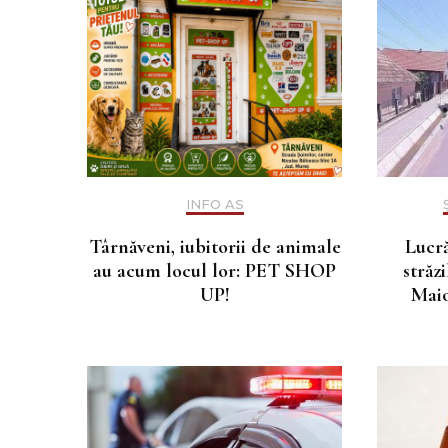
INFO AS
Târnăveni, iubitorii de animale
Lucră
au acum locul lor: PET SHOP
străz
UP!
Maio