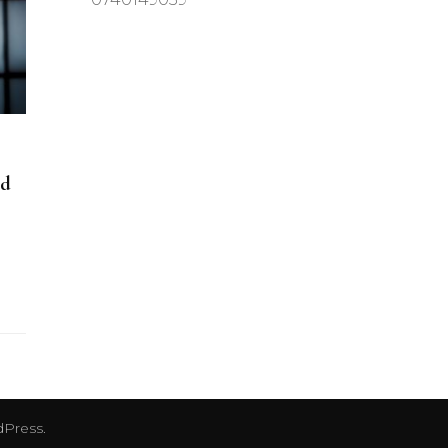
nd
Press
.