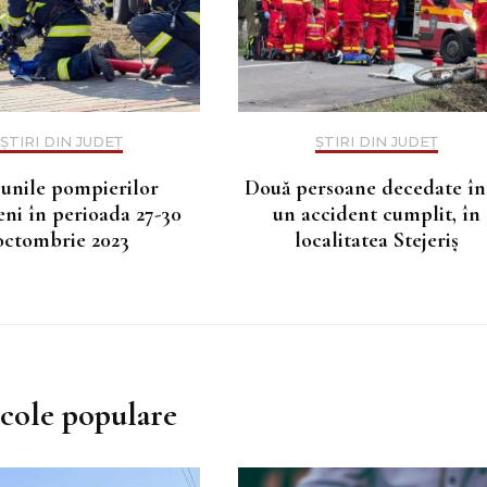
ȘTIRI DIN JUDEȚ
ȘTIRI DIN JUDEȚ
iunile pompierilor
Două persoane decedate în
ni în perioada 27-30
un accident cumplit, în
octombrie 2023
localitatea Stejeriș
icole populare