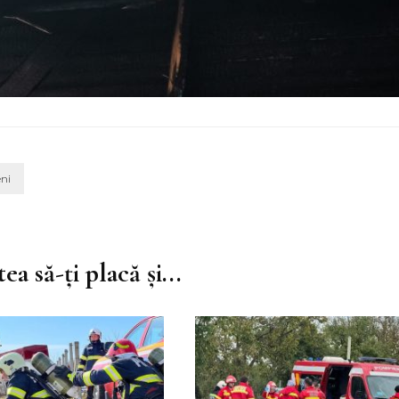
ni
ea să-ți placă și...