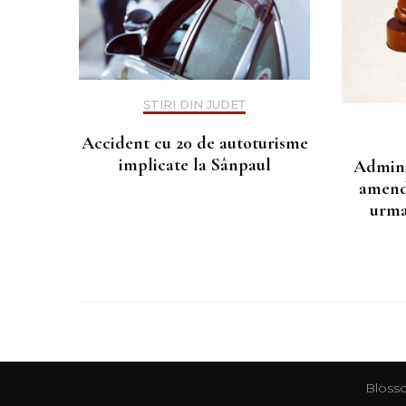
ȘTIRI DIN JUDEȚ
Accident cu 20 de autoturisme
implicate la Sânpaul
Admini
amenda
urma
Blosso