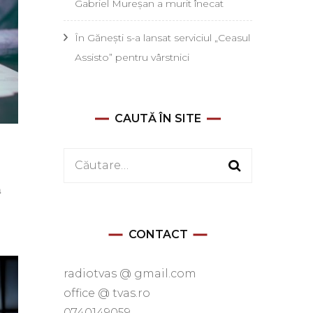
Gabriel Mureșan a murit înecat
În Gănești s-a lansat serviciul „Ceasul
Assisto” pentru vârstnici
CAUTĂ ÎN SITE
Caută
după:
a
CONTACT
radiotvas @ gmail.com
office @ tvas.ro
0740149059