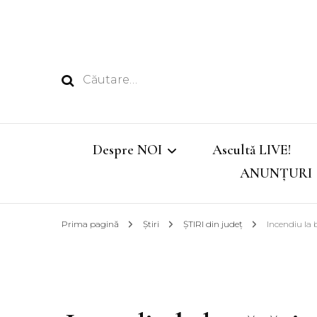
Caută
după:
Despre NOI
Ascultă LIVE!
ANUNȚURI
Echipa
Prima pagină
Știri
ȘTIRI din județ
Incendiu la
Emisiunile noastre
Program