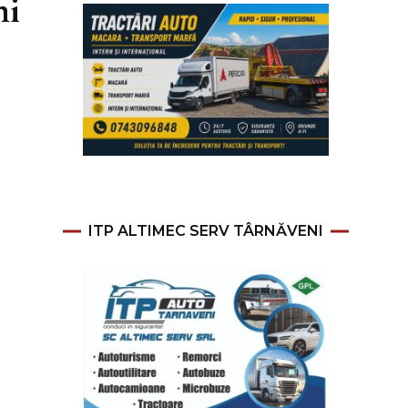
ni
ITP ALTIMEC SERV TÂRNĂVENI