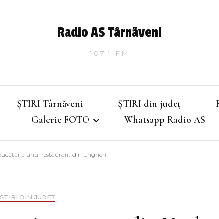
Radio AS Târnãveni
107,1 FM
ȘTIRI Târnăveni
ȘTIRI din județ
Galerie FOTO
Whatsapp Radio AS
 bucătăria unui restaurant din Ungheni
Târnăveniul de altădată
Târnăveniul anilor 2000
ȘTIRI DIN JUDEȚ
Târnăveni – Iarna