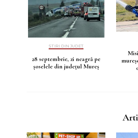
ȘTIRI DIN JUDEȚ
Mis
28 septembrie, zi neagră pe
mureșe
șoselele din județul Mureș
Art