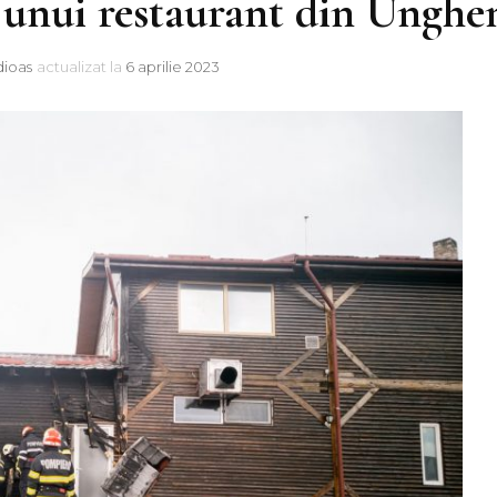
 unui restaurant din Unghe
dioas
actualizat la
6 aprilie 2023