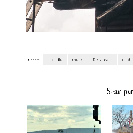
incendiu
mures
Restaurant
unghe
Etichete:
Navigare
în
articole
S-ar put