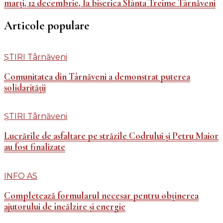
marți, 12 decembrie, la biserica Sfânta Treime Târnăveni
Articole populare
ȘTIRI Târnăveni
Comunitatea din Târnăveni a demonstrat puterea
solidarității
ȘTIRI Târnăveni
Lucrările de asfaltare pe străzile Codrului și Petru Maior
au fost finalizate
INFO AS
Completează formularul necesar pentru obținerea
ajutorului de încălzire și energie