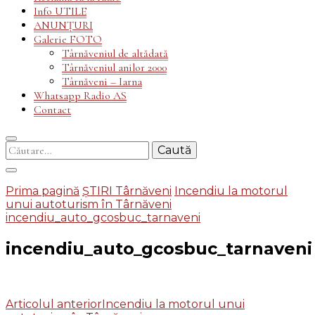
Info UTILE
ANUNȚURI
Galerie FOTO
Târnăveniul de altădată
Târnăveniul anilor 2000
Târnăveni – Iarna
Whatsapp Radio AS
Contact
Caută
după:
Prima pagină
ȘTIRI Târnăveni
Incendiu la motorul
unui autoturism în Târnăveni
incendiu_auto_gcosbuc_tarnaveni
incendiu_auto_gcosbuc_tarnaveni
Navigare
Articolul anterior
Incendiu la motorul unui