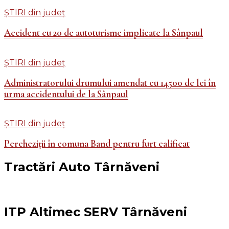
ȘTIRI din județ
Accident cu 20 de autoturisme implicate la Sânpaul
ȘTIRI din județ
Administratorului drumului amendat cu 14500 de lei în
urma accidentului de la Sânpaul
ȘTIRI din județ
Percheziții în comuna Band pentru furt calificat
Tractări Auto Târnăveni
ITP Altimec SERV Târnăveni