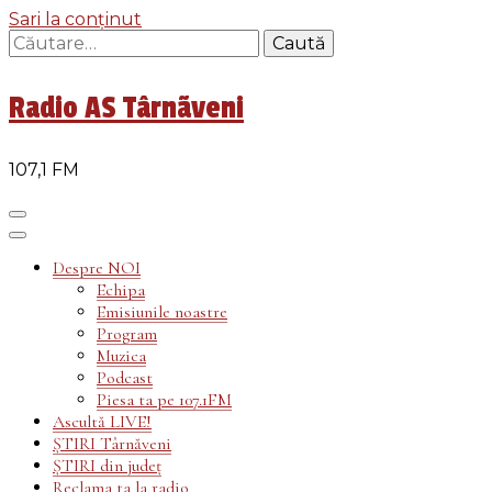
Sari la conținut
Caută
după:
Radio AS Târnãveni
107,1 FM
Despre NOI
Echipa
Emisiunile noastre
Program
Muzica
Podcast
Piesa ta pe 107.1FM
Ascultă LIVE!
ȘTIRI Târnăveni
ȘTIRI din județ
Reclama ta la radio