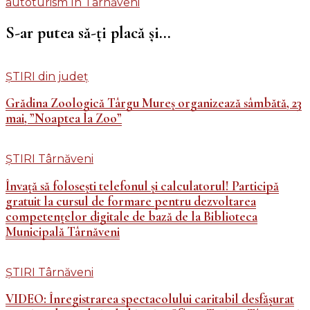
autoturism în Târnăveni
în
articole
S-ar putea să-ți placă și...
ȘTIRI din județ
Grădina Zoologică Târgu Mureș organizează sâmbătă, 23
mai, ”Noaptea la Zoo”
ȘTIRI Târnăveni
Învață să folosești telefonul și calculatorul! Participă
gratuit la cursul de formare pentru dezvoltarea
competențelor digitale de bază de la Biblioteca
Municipală Târnăveni
ȘTIRI Târnăveni
VIDEO: Înregistrarea spectacolului caritabil desfășurat